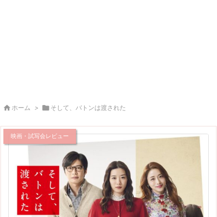

ホーム
>

そして、バトンは渡された
映画・試写会レビュー