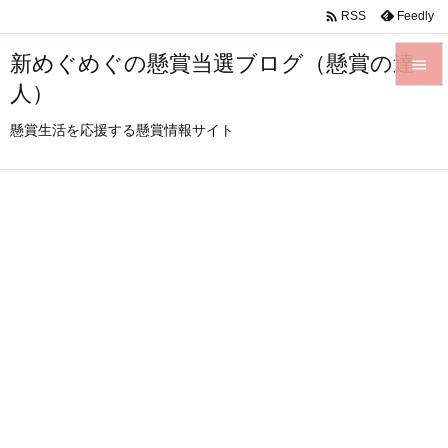

Feedly
RSS
新めぐめぐの懸賞当選ブログ（懸賞の達

人）

メニュ
懸賞生活を応援する懸賞情報サイト

サイド

前へ

次へ

検索