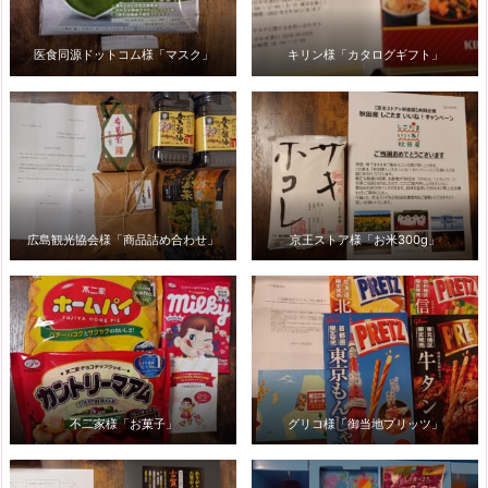
医食同源ドットコム様「マスク」
キリン様「カタログギフト」
広島観光協会様「商品詰め合わせ」
京王ストア様「お米300g」
不二家様「お菓子」
グリコ様「御当地プリッツ」