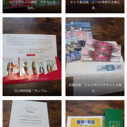
カップラーメン道様「クオカード
サトウ食品様「ビール18本引き換え
500.」
券」
出版社様「ジョイポリスチケット２名
CLARINS様「サンプル」
分」