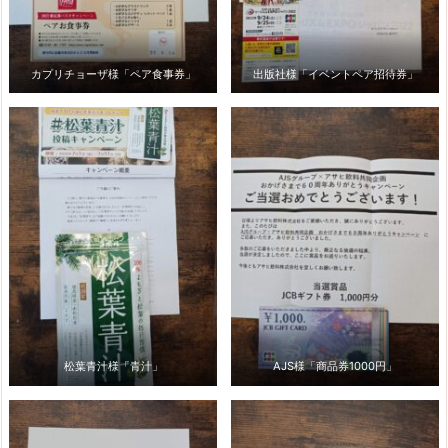
カプリチョーザ様「ペア食事券」
出版社様「イベントペア招待券」
松葉青汁様「青汁」
AJS様「商品券1000円」