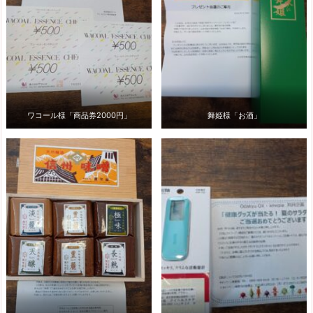
ワコール様「商品券2000円」
舞姫様「お酒」