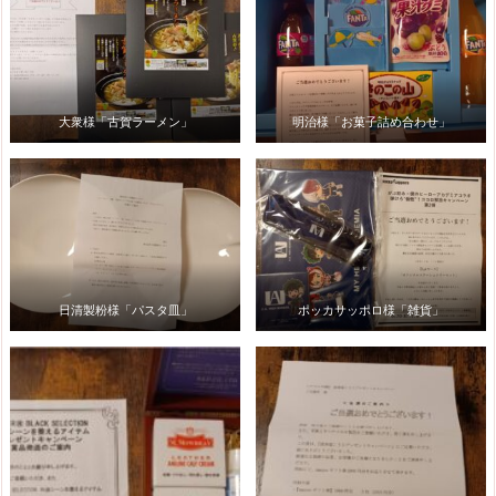
大衆様「古賀ラーメン」
明治様「お菓子詰め合わせ」
日清製粉様「パスタ皿」
ポッカサッポロ様「雑貨」