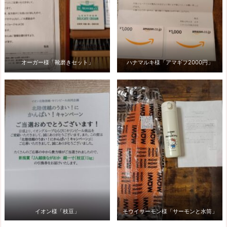
オーガー様「靴磨きセット」
ハナマルキ様「アマギフ2000円」
イオン様「枝豆」
モウイサーモン様「サーモンと水筒」