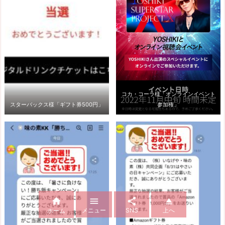
コカ・コーラ様「オンラインイベント
スターバックス様「ギフト券500円」
参加権」




メニュー
SNS
上へ
ホーム