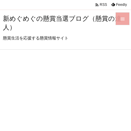

Feedly
RSS
新めぐめぐの懸賞当選ブログ（懸賞の達

人）

メニュ
懸賞生活を応援する懸賞情報サイト

サイド

前へ

次へ

検索