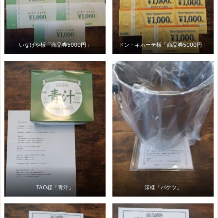
いなげや様「商品券5000円」
ドン・キホーテ様「商品券5000円」
TAO様「青汁」
澪様「バケツ」