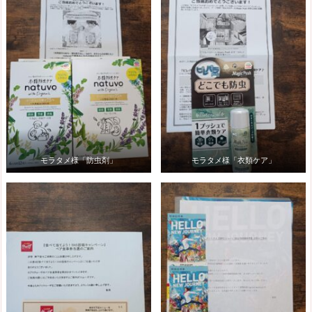
モラタメ様「防虫剤」
モラタメ様「衣類ケア」