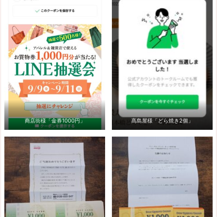
商店街様「金券1000円」
髙島屋様「どら焼き2個」