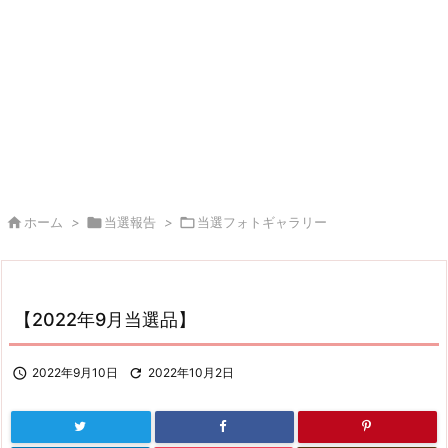

ホーム
>

当選報告
>

当選フォトギャラリー
【2022年9月当選品】

2022年9月10日

2022年10月2日