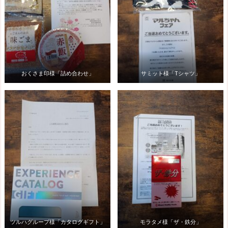
おくさま印様「詰め合わせ」
サミット様「Tシャツ」
ツルハグループ様「カタログギフト」
モラタメ様「ザ・鉄分」