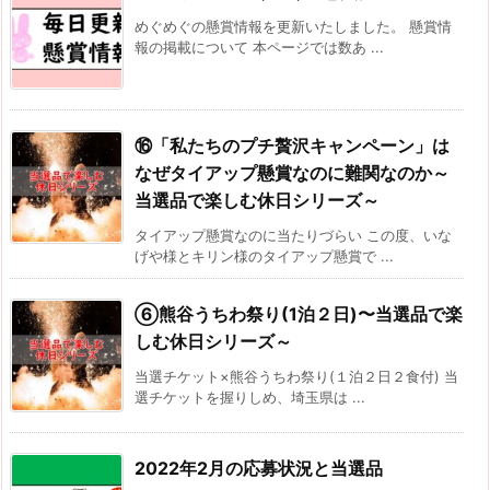
めぐめぐの懸賞情報を更新いたしました。 懸賞情
報の掲載について 本ページでは数あ ...
⑯「私たちのプチ贅沢キャンペーン」は
なぜタイアップ懸賞なのに難関なのか～
当選品で楽しむ休日シリーズ～
タイアップ懸賞なのに当たりづらい この度、いな
げや様とキリン様のタイアップ懸賞で ...
⑥熊谷うちわ祭り(1泊２日)〜当選品で楽
しむ休日シリーズ～
当選チケット×熊谷うちわ祭り(１泊２日２食付) 当
選チケットを握りしめ、埼玉県は ...
2022年2月の応募状況と当選品