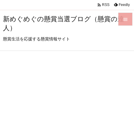

Feedly
RSS
新めぐめぐの懸賞当選ブログ（懸賞の達

人）

メニュ
懸賞生活を応援する懸賞情報サイト

サイド

前へ

次へ

検索