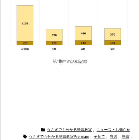
第1期生の活動記録

うさぎでも分かる懸賞教室
,
ニュース・お知らせ

うさぎでも分かる懸賞教室Premium
,
子育て
,
当選
,
懸賞
,