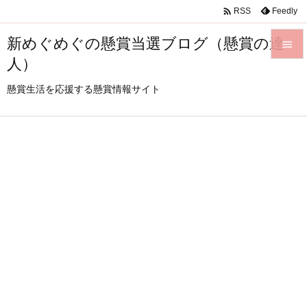

Feedly
RSS
新めぐめぐの懸賞当選ブログ（懸賞の達

人）

メニュ
懸賞生活を応援する懸賞情報サイト

サイド

前へ

次へ

検索