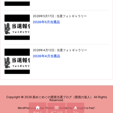
2026年5月17日
:
当選フォトギャラリー
2026年5月当選品
2026年4月12日
:
当選フォトギャラリー
2026年4月当選品
Copyright ©
2026
新めぐめぐの懸賞当選ブログ（懸賞の達人）
All Rights
Reserved.



WordPress Luxeritas Theme is provided by "
Thought is free
".
メニュー
上へ
ホーム