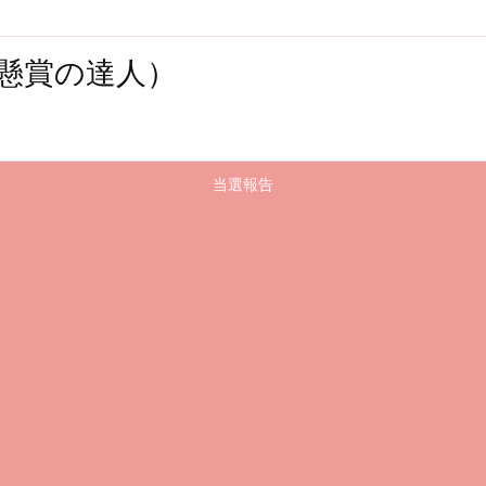
懸賞の達人）
当選報告