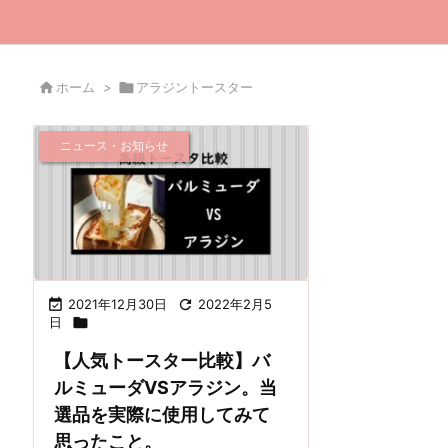

ホーム
>

アラジントースター
ニュース・お知らせ

2021年12月30日

2022年2月5
日

【人気トースター比較】バ
ルミューダVSアラジン。当
選品を実際に使用してみて
思ったこと。