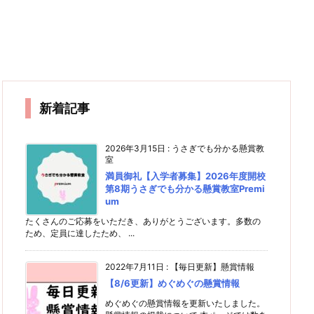
新着記事
2026年3月15日
:
うさぎでも分かる懸賞教
室
満員御礼【入学者募集】2026年度開校
第8期うさぎでも分かる懸賞教室Premi
um
たくさんのご応募をいただき、ありがとうございます。多数の
ため、定員に達したため、 ...
2022年7月11日
:
【毎日更新】懸賞情報
【8/6更新】めぐめぐの懸賞情報
めぐめぐの懸賞情報を更新いたしました。