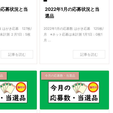

月の応募状況と当
2022年1月の応募状況と当
選品
数 はがき応募 127枚/
2022年1月の応募数 はがき応募 125枚/
未計測 ２月1日：5枚
月 ※ネット応募は未計測 1月1日：0枚1
月 ...
記事を読む
記事を読む
選品
今月の応募数・当選品