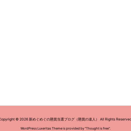
Copyright ©
2026
新めぐめぐの懸賞当選ブログ（懸賞の達人）
All Rights Reserved
WordPress Luxeritas Theme is provided by "
Thought is free
".