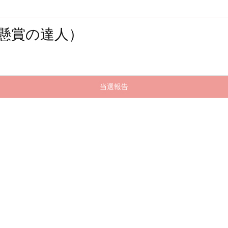
懸賞の達人）
当選報告