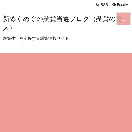

Feedly
RSS
新めぐめぐの懸賞当選ブログ（懸賞の達

人）

メニュ
懸賞生活を応援する懸賞情報サイト

サイド

前へ

次へ

検索