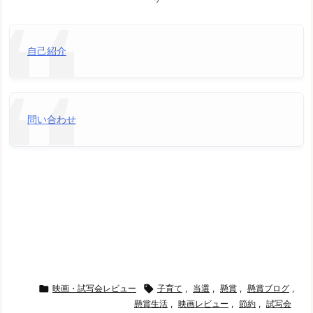
自己紹介
問い合わせ

映画・試写会レビュー

子育て
,
当選
,
懸賞
,
懸賞ブログ
,
懸賞生活
,
映画レビュー
,
節約
,
試写会