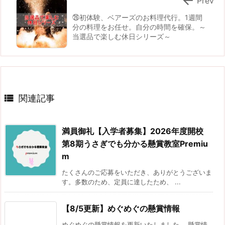
㉖初体験、ベアーズのお料理代行。1週間
分の料理をお任せ。自分の時間を確保。～
当選品で楽しむ休日シリーズ～

関連記事
満員御礼【入学者募集】2026年度開校
第8期うさぎでも分かる懸賞教室Premiu
m
たくさんのご応募をいただき、ありがとうございま
す。多数のため、定員に達したため、 ...
【8/5更新】めぐめぐの懸賞情報
めぐめぐの懸賞情報を更新いたしました。 懸賞情