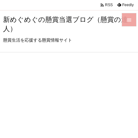

Feedly
RSS
新めぐめぐの懸賞当選ブログ（懸賞の達

人）

メニュ
懸賞生活を応援する懸賞情報サイト

サイド

前へ

次へ

検索