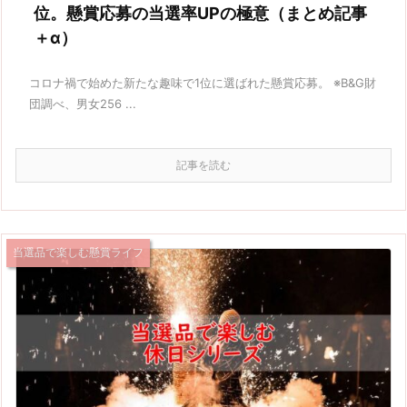
位。懸賞応募の当選率UPの極意（まとめ記事
＋α）
コロナ禍で始めた新たな趣味で1位に選ばれた懸賞応募。 ※B&G財
団調べ、男女256 ...
記事を読む
当選品で楽しむ懸賞ライフ