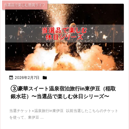
当選品で楽しむ懸賞ライフ

2026年2月7日

③豪華スイート温泉宿泊旅行in東伊豆（稲取
銀水荘）〜当選品で楽しむ休日シリーズ〜
当選チケット×温泉旅行in東伊豆 以前当選したこちらのチケット
を使って、東伊豆 ...