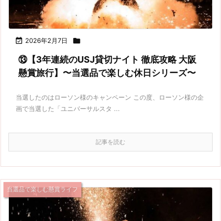

2026年2月7日

⑬【3年連続のUSJ貸切ナイト 徹底攻略 大阪
懸賞旅行】〜当選品で楽しむ休日シリーズ〜
当選したのはローソン様のキャンペーン この度、ローソン様の企
画で当選した「ユニバーサルスタ ...
記事を読む
当選品で楽しむ懸賞ライフ