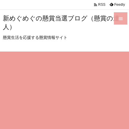

Feedly
RSS
新めぐめぐの懸賞当選ブログ（懸賞の達

人）

メニュ
懸賞生活を応援する懸賞情報サイト

サイド

前へ

次へ

検索