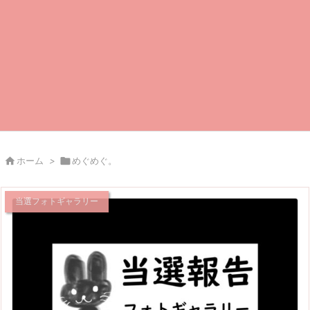

ホーム
>

めぐめぐ。
当選フォトギャラリー