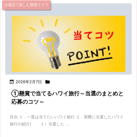
当選品で楽しむ懸賞ライフ

2026年2月7日

①懸賞で当てるハワイ旅行～当選のまとめと
応募のコツ～
目次 １．一度は当てたいハワイ旅行 ２．実際に当選したハワイ
旅行の紹介] １）当選した ...