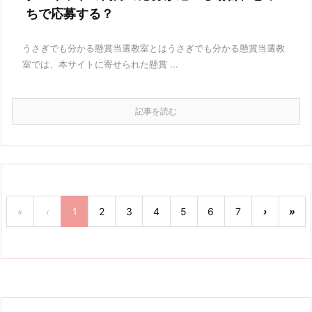
ちで応募する？
うさぎでも分かる懸賞当選教室とはうさぎでも分かる懸賞当選教
室では、本サイトに寄せられた懸賞 ...
記事を読む
«
‹
1
2
3
4
5
6
7
›
»