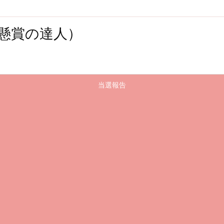
懸賞の達人）
当選報告