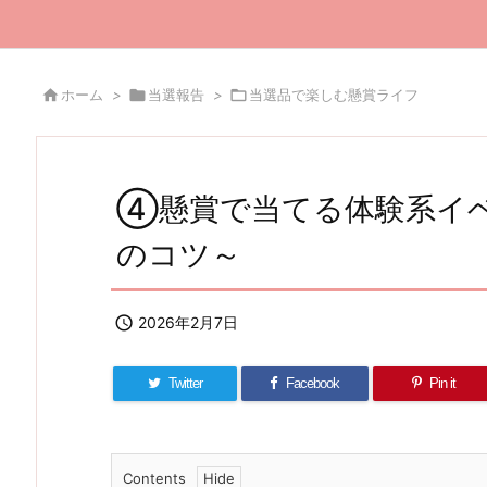

ホーム
>

当選報告
>

当選品で楽しむ懸賞ライフ
④懸賞で当てる体験系イ
のコツ～

2026年2月7日
Twitter
Facebook
Pin it
Contents