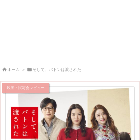

ホーム
>

そして、バトンは渡された
映画・試写会レビュー