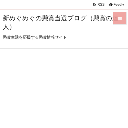

Feedly
RSS
新めぐめぐの懸賞当選ブログ（懸賞の達

人）

メニュ
懸賞生活を応援する懸賞情報サイト

サイド

前へ

次へ

検索