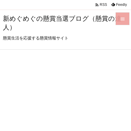

Feedly
RSS
新めぐめぐの懸賞当選ブログ（懸賞の達

人）

メニュ
懸賞生活を応援する懸賞情報サイト

サイド

前へ

次へ

検索