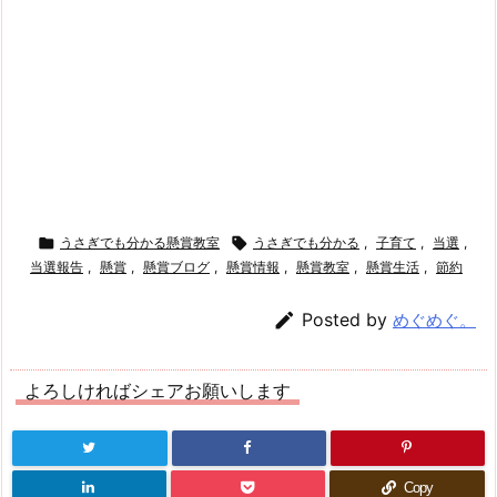

うさぎでも分かる懸賞教室

うさぎでも分かる
,
子育て
,
当選
,
当選報告
,
懸賞
,
懸賞ブログ
,
懸賞情報
,
懸賞教室
,
懸賞生活
,
節約

Posted by
めぐめぐ。
よろしければシェアお願いします
Copy