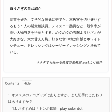
白うさぎの自己紹介
読書を好み、文学的な感覚に秀でた、本教室を切り盛りす
るもう１人の懸賞相談員。ディズニー懸賞など、競争率が
高い大物当選を得意とする。めぐめぐの右腕よりひざ元が
大好きな、大の甘えん坊。好きな食べ物は白飯とホワイト
シチュー。ドレッシングはシーザードレッシングと決めて
いる。
うさぎでも分かる懸賞当選教室case1より抜粋
Contents
1.
オススメのデコグッズはありますか。また切手にこだわり
はありますか？
1.1.
おすすめは「トンボ鉛筆
play color dot
」