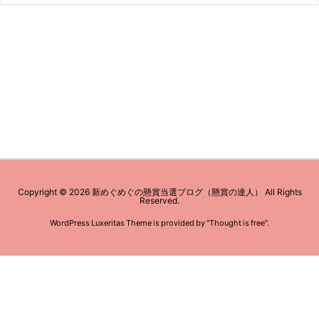
Copyright ©
2026
新めぐめぐの懸賞当選ブログ（懸賞の達人）
All Rights
Reserved.
WordPress Luxeritas Theme is provided by "
Thought is free
".