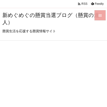

Feedly
RSS
新めぐめぐの懸賞当選ブログ（懸賞の達

人）

メニュ
懸賞生活を応援する懸賞情報サイト

サイド

前へ

次へ

検索