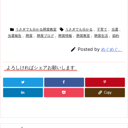

うさぎでも分かる懸賞教室

うさぎでも分かる
,
子育て
,
当選
,
当選報告
,
懸賞
,
懸賞ブログ
,
懸賞情報
,
懸賞教室
,
懸賞生活
,
節約

Posted by
めぐめぐ。
よろしければシェアお願いします
Copy