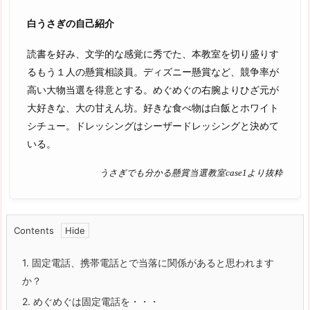
白うさぎの自己紹介
読書を好み、文学的な感覚に秀でた、本教室を切り盛りす
るもう１人の懸賞相談員。ディズニー懸賞など、競争率が
高い大物当選を得意とする。めぐめぐの右腕よりひざ元が
大好きな、大の甘えん坊。好きな食べ物は白飯とホワイト
シチュー。ドレッシングはシーザードレッシングと決めて
いる。
うさぎでも分かる懸賞当選教室case1より抜粋
Contents
1.
固定電話、携帯電話とで当落に関係があると思われます
か？
2.
めぐめぐは固定電話を・・・