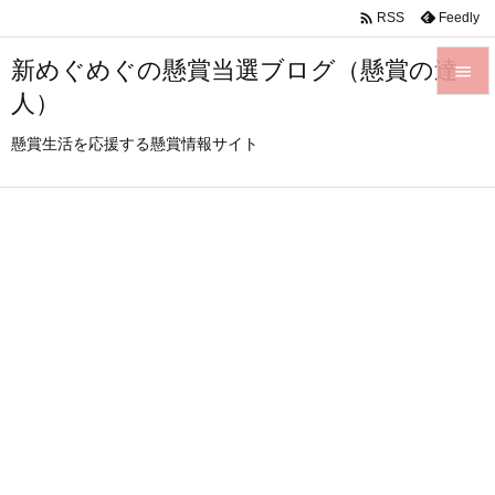

Feedly
RSS
新めぐめぐの懸賞当選ブログ（懸賞の達

人）

メニュ
懸賞生活を応援する懸賞情報サイト

サイド

前へ

次へ

検索