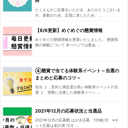
m
たくさんのご応募をいただき、ありがとうございま
す。多数のため、定員に達したため、 ...
【8/6更新】めぐめぐの懸賞情報
めぐめぐの懸賞情報を更新いたしました。 懸賞情
報の掲載について 本ページでは数あ ...
④懸賞で当てる体験系イベント～当選の
まとめと応募のコツ～
目次 １．意外と満足度が高い体験系イベントの当
選 ２．実際に当選した体験系イベン ...
2021年12月の応募状況と当選品
2021年12月の応募数 はがき応募 126枚/月 ※ネ
ット応募は未計測 12月 ...