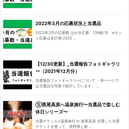
2022年3月の応募状況と当選品
2022年3月の応募数 はがき応募 134枚/月 ※ネッ
ト応募は未計測 2022 ...
【12/30更新】_当選報告フォトギャラリ
ー（2021年12月分）
当選報告フォトギャラリーについて ・本ページで
は当選品を写真で紹介しています。 ...
⑤斑尾高原へ温泉旅行〜当選品で楽しむ
休日シリーズ〜
当選チケット×温泉旅行 in 斑尾高原 当選した当選
チケットを使って、長野県と新 ...