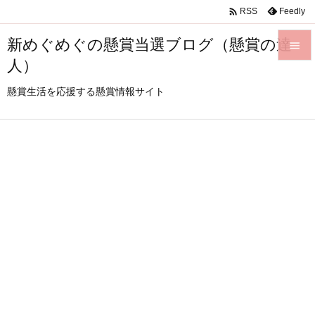

Feedly
RSS
新めぐめぐの懸賞当選ブログ（懸賞の達

人）

メニュ
懸賞生活を応援する懸賞情報サイト

サイド

前へ

次へ

検索