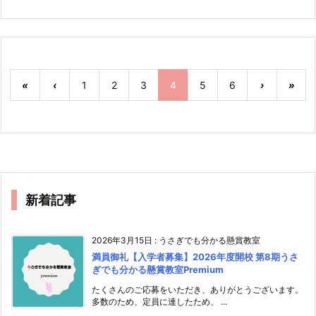
«
‹
1
2
3
4
5
6
›
»
新着記事
2026年3月15日
:
うさぎでも分かる懸賞教室
満員御礼【入学者募集】2026年度開校 第8期うさ
ぎでも分かる懸賞教室Premium
たくさんのご応募をいただき、ありがとうございます。
多数のため、定員に達したため、 ...