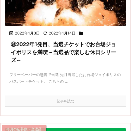

2022年1月3日

2022年1月14日

㉔2022年1発目、当選チケットでお台場ジョ
イポリスを満喫～当選品で楽しむ休日シリー
ズ～
フリーペーパーの懸賞で当選 先月当選したお台場ジョイポリスの
パスポートチケット。 こちらの ...
記事を読む
今月の応募数・当選品