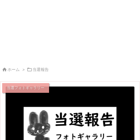

ホーム
>

当選報告
当選フォトギャラリー