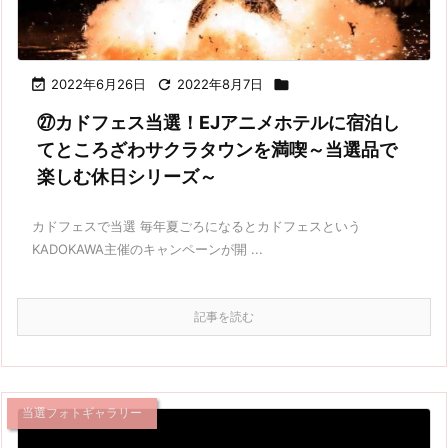

2022年6月26日

2022年8月7日

㉗カドフェス当選！EJアニメホテルに宿泊し
てところざわサクラタウンを満喫～当選品で
楽しむ休日シリーズ～
カドフェスで当選 毎年夏ごろになるとカドフェスという
KADOKAWA主催のキャンペーンが開 ...
記事を読む
当選フォトギャラリー