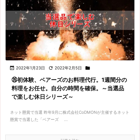

2022年1月23日

2022年2月5日

㉖初体験、ベアーズのお料理代行。1週間分の
料理をお任せ。自分の時間を確保。～当選品
で楽しむ休日シリーズ～
ネット懸賞で当選 昨年9月に株式会社CoDMONが主催するネット
懸賞で当選した「ベアーズ ...