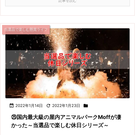
記事を読む
当選品で楽しむ懸賞ライフ

2022年1月14日

2022年1月23日

㉕国内最大級の屋内アニマルパークMoffが凄
かった～当選品で楽しむ休日シリーズ～