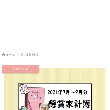

ホーム
>

懸賞情報
懸賞家計簿