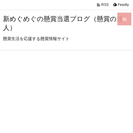

Feedly
RSS
新めぐめぐの懸賞当選ブログ（懸賞の達

人）

メニュ
懸賞生活を応援する懸賞情報サイト

サイド

前へ

次へ

検索